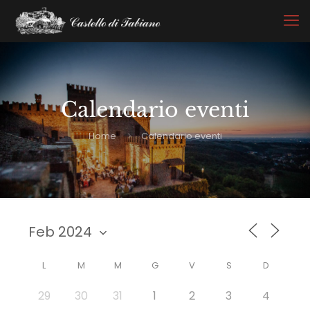
Calendario eventi
Home
Calendario eventi
L
M
M
G
V
S
D
29
30
31
1
2
3
4