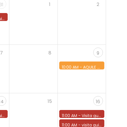
1
2
31
 17
7
8
9
10:00 AM -
AQUILE E GUFI IN VOLO AL CASTELLO DI TABIANO - GRANDI SPETTACOLI DI FALCONERIA NELL’ANTICO MANIERO
15
14
16
 17
11:00 AM -
Visita guidata ore 10
11:00 AM -
visita guidata ore 11