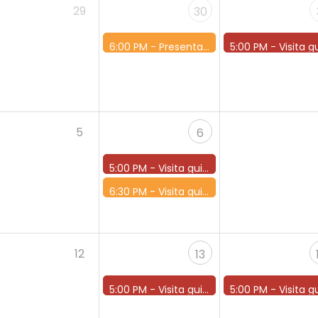
29
30
6:00 PM -
Presentazione del libro “Io, l’Italia e l’Europa” e aperitivo
5:00 PM -
Visita guidata ore
5
6
5:00 PM -
Visita guidata ore 17
6:30 PM -
Visita guidata al Castello con aperitivo ore 18.30
12
13
5:00 PM -
Visita guidata ore 17
5:00 PM -
Visita guidata ore