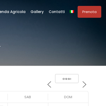
ienda Agricola
Gallery
Contatti
Prenota
i
OGGI
SAB
DOM